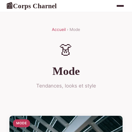
Corps Charnel
📰
Accueil
› Mode
👗
Mode
Tendances, looks et style
MODE