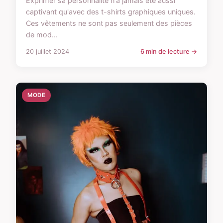
Exprimer sa personnalité n'a jamais été aussi
captivant qu'avec des t-shirts graphiques uniques.
Ces vêtements ne sont pas seulement des pièces
de mod...
20 juillet 2024
6 min de lecture →
MODE