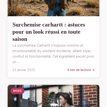
Surchemise carhartt : astuces
pour un look réussi en toute
saison
La surchemise Carhartt s'impose comme un
incontournable du vestiaire moderne, alliant style,
confort et fonctionnalité. Cet ingrédient secret pour
un ...
22 janvier 2025
5 min de lecture →
MODE