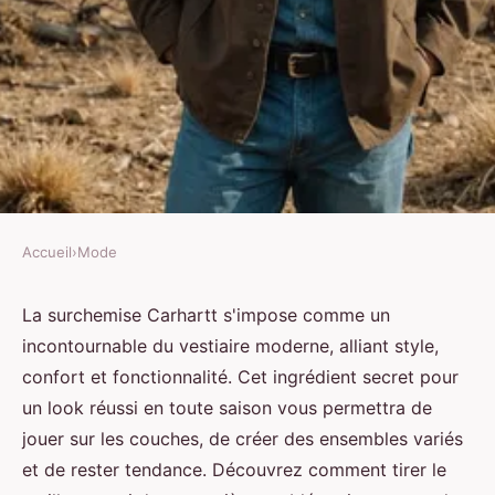
Accueil
›
Mode
MODE
Surchemise carhartt : astuces
La surchemise Carhartt s'impose comme un
incontournable du vestiaire moderne, alliant style,
pour un look réussi en toute
confort et fonctionnalité. Cet ingrédient secret pour
saison
un look réussi en toute saison vous permettra de
jouer sur les couches, de créer des ensembles variés
Joseph
•
22 janvier 2025
•
5 min de lecture
et de rester tendance. Découvrez comment tirer le