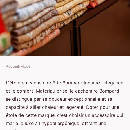
Accueil
›
Mode
MODE
Etole pour femme Eric Bompard
L'étole en cachemire Eric Bompard incarne l'élégance
et le confort. Matériau prisé, le cachemire Bompard
: les avantages de choisir le
se distingue par sa douceur exceptionnelle et sa
cachemire
capacité à allier chaleur et légèreté. Opter pour une
étole de cette marque, c'est choisir un accessoire qui
Joseph
•
28 mai 2024
•
2 min de lecture
marie le luxe à l'hypoallergénique, offrant une