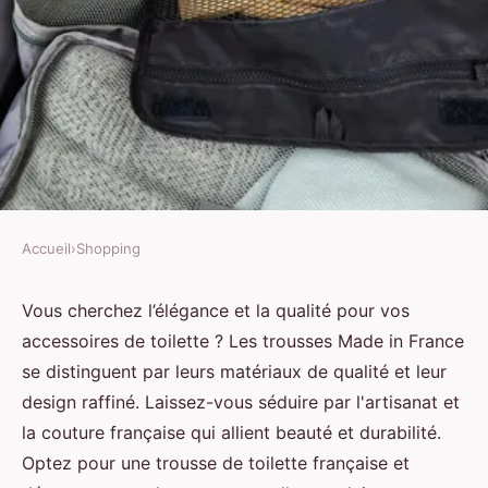
Accueil
›
Shopping
SHOPPING
Trousse de toilette française :
Vous cherchez l’élégance et la qualité pour vos
accessoires de toilette ? Les trousses Made in France
élégance et qualité made in
se distinguent par leurs matériaux de qualité et leur
France
design raffiné. Laissez-vous séduire par l'artisanat et
la couture française qui allient beauté et durabilité.
Joseph
•
5 juillet 2024
•
3 min de lecture
Optez pour une trousse de toilette française et